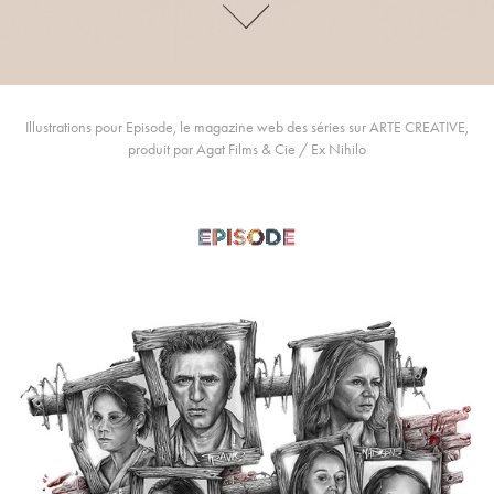
Illustrations pour Episode, le magazine web des séries sur ARTE CREATIVE,
produit par Agat Films & Cie / Ex Nihilo